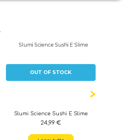
.
OUT OF STOCK
Slumi Science Sushi E Slime
I’m A
24,99
€