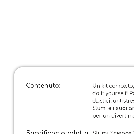
Contenuto:
Un kit completo,
do it yourself! 
elastici, antistr
Slumi e i suoi a
per un divertim
Specifiche prodotto:
Slumi Science 