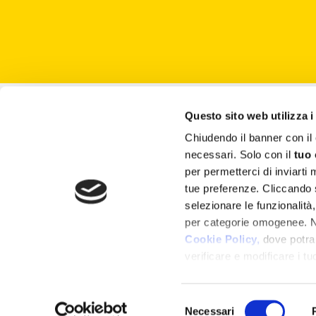
About
Questo sito web utilizza i
Chiudendo il banner con 
Attività ESG
necessari. Solo con il
tuo
Lisciani TV
per permetterci di inviarti
tue preferenze. Cliccando
Shop
selezionare le funzionalità
per categorie omogenee. Nel
Cookie Policy,
dove potrai
verificare e modificare i t
ogni pagina
.
Selezione
Copyright Ⓒ 2024 Liscianigiochi – Via Rusci
Necessari