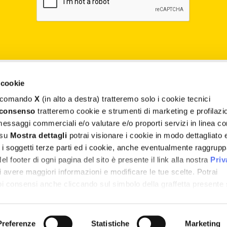
Contatti
 cookie
il comando
X
(in alto a destra) tratteremo solo i cookie tecnici
Assistenza
 consenso
tratteremo cookie e strumenti di marketing e profilazi
Termini e Condizioni
 messaggi commerciali e/o valutare e/o proporti servizi in linea co
 su
Mostra dettagli
potrai visionare i cookie in modo dettagliato 
Privacy e Cookie Policy
, i soggetti terze parti ed i cookie, anche eventualmente raggrupp
 footer di ogni pagina del sito è presente il link alla nostra
Priv
Whistleblowing
 avere maggiori informazioni e modificare le tue scelte. Potrai
uoi consensi anche cliccando sul simbolo della graffetta presente
Parità di genere
tti, Zona Ind.le Sant’Atto (TE) – P.I. 00723030672 – Capi
Preferenze
Statistiche
Marketing