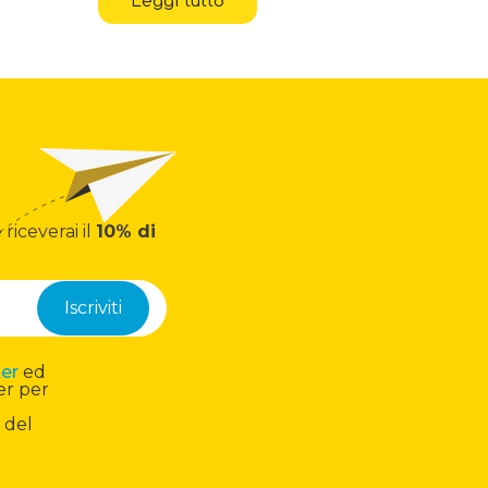
Leggi tutto
 riceverai il
10% di
ter
ed
er per
 del