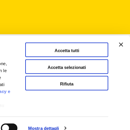
Accetta tutti
one,
Accetta selezionati
n le
e
Rifiuta
ati
acy e
 su
tale
Mostra dettagli