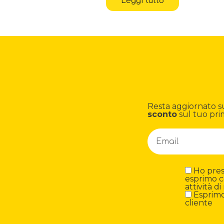
Leggi tutto
Resta aggiornato su n
sconto
sul tuo pri
Ho preso
esprimo c
attività 
Esprimo 
cliente