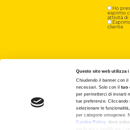
Ho preso
esprimo c
attività 
Esprimo 
cliente
Questo sito web utilizza i
Chiudendo il banner con 
About
necessari. Solo con il
tuo
per permetterci di inviarti
Attività ESG
tue preferenze. Cliccando
selezionare le funzionalità
Lisciani TV
per categorie omogenee. Nel
Shop
Cookie Policy,
dove potrai
verificare e modificare i t