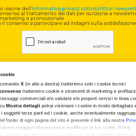
 visione dell’
informativa privacy sottoscrittori newslet
onsenso al trattamento dei dati per iscrizione a newslett
di marketing e promozionale
il consenso a partecipare ad indagini sulla soddisfazione
 cookie
il comando
X
(in alto a destra) tratteremo solo i cookie tecnici
Contatti
 consenso
tratteremo cookie e strumenti di marketing e profilazi
 messaggi commerciali e/o valutare e/o proporti servizi in linea co
Assistenza
 su
Mostra dettagli
potrai visionare i cookie in modo dettagliato 
, i soggetti terze parti ed i cookie, anche eventualmente raggrupp
Termini e Condizioni
 footer di ogni pagina del sito è presente il link alla nostra
Priv
Privacy e Cookie Policy
 avere maggiori informazioni e modificare le tue scelte. Potrai
uoi consensi anche cliccando sul simbolo della graffetta presente