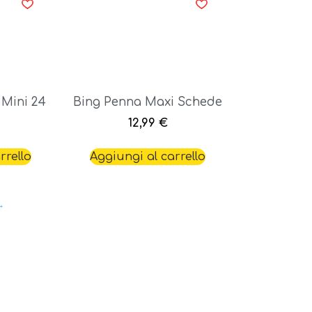
 Mini 24
Bing Penna Maxi Schede
12,99
€
rrello
Aggiungi al carrello
→