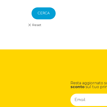
CERCA
Resta aggiornato su n
sconto
sul tuo pri