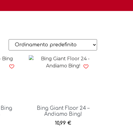
 Bing
Bing Giant Floor 24 –
a
Andiamo Bing!
10,99
€