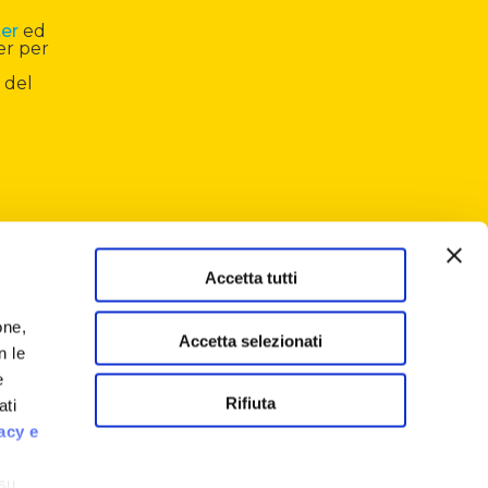
ter
ed
er per
 del
Accetta tutti
one,
Accetta selezionati
n le
e
Rifiuta
ati
acy e
 su