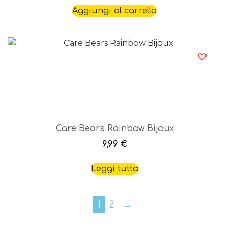
Aggiungi al carrello
Care Bears Rainbow Bijoux
9,99
€
Leggi tutto
1
2
→