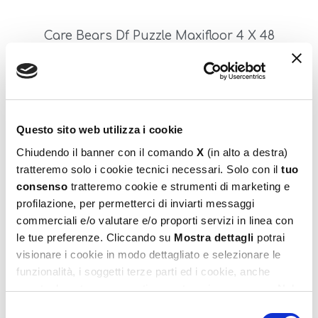
Care Bears Df Puzzle Maxifloor 4 X 48
10,99
€
Aggiungi al carrello
Questo sito web utilizza i cookie
Chiudendo il banner con il comando
X
(in alto a destra)
tratteremo solo i cookie tecnici necessari. Solo con il
tuo
consenso
tratteremo cookie e strumenti di marketing e
profilazione, per permetterci di inviarti messaggi
commerciali e/o valutare e/o proporti servizi in linea con
le tue preferenze. Cliccando su
Mostra dettagli
potrai
visionare i cookie in modo dettagliato e selezionare le
Care Bears Make Up Set
funzionalità, i soggetti terze parti ed i cookie, anche
16,99
€
eventualmente raggruppati per categorie omogenee. Nel
footer di ogni pagina del sito è presente il link alla nostra
Selezione
Aggiungi al carrello