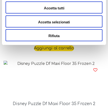
Accetta tutti
Accetta selezionati
Disney Puzzle Df Maxi Floor 24 Frozen
Rifiuta
9,99
€
Aggiungi al carrello
Disney Puzzle Df Maxi Floor 35 Frozen 2