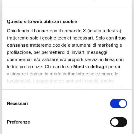
Questo sito web utilizza i cookie
Chiudendo il banner con il comando
X
(in alto a destra)
tratteremo solo i cookie tecnici necessari. Solo con il
tuo
consenso
tratteremo cookie e strumenti di marketing e
profilazione, per permetterci di inviarti messaggi
commerciali e/o valutare e/o proporti servizi in linea con
Barbie Fashion Atelier Con Doll
le tue preferenze. Cliccando su
Mostra dettagli
potrai
visionare i cookie in modo dettagliato e selezionare le
44,99
€
funzionalità, i soggetti terze parti ed i cookie, anche
eventualmente raggruppati per categorie omogenee. Nel
Leggi tutto
footer di ogni pagina del sito è presente il link alla nostra
Selezione
Privacy e Cookie Policy,
dove potrai avere maggiori
Necessari
del
informazioni e modificare le tue scelte. Potrai verificare e
consenso
modificare i tuoi consensi anche cliccando sul simbolo
Preferenze
della graffetta presente su ogni pagina
.