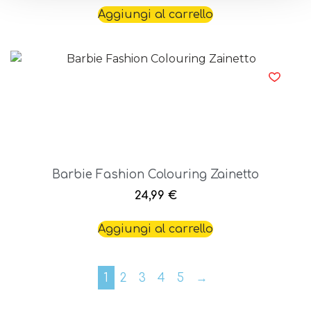
Aggiungi al carrello
Barbie Fashion Colouring Zainetto
24,99
€
Aggiungi al carrello
1
2
3
4
5
→