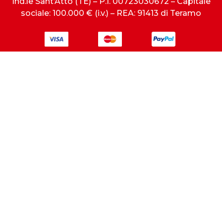
Ind.le Sant’Atto (TE) – P.I. 00723030672 – Capitale
sociale: 100.000 € (i.v.) – REA: 91413 di Teramo