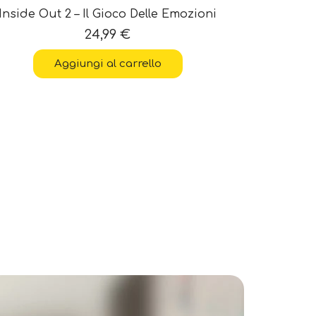
Inside Out 2 – Il Gioco Delle Emozioni
Ludoteca 
24,99
€
Aggiungi al carrello