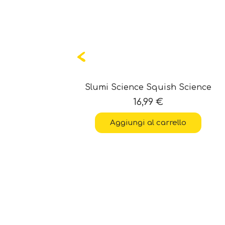
Slime
Slumi Science Squish Science
16,99
€
Aggiungi al carrello