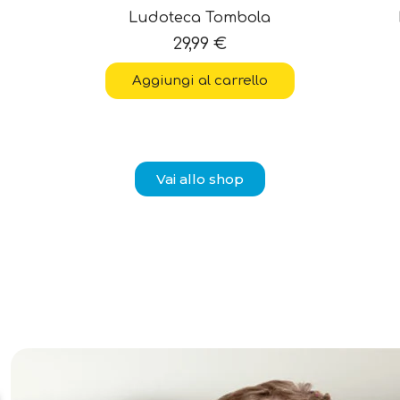
Ludoteca Tombola
29,99
€
Aggiungi al carrello
Vai allo shop