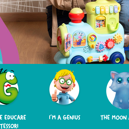
E EDUCARE
I'M A GENIUS
THE MOON 
TESSORI