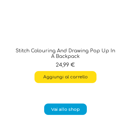
Stitch Colouring And Drawing Pop Up In
A Backpack
24,99
€
Aggiungi al carrello
Vai allo shop