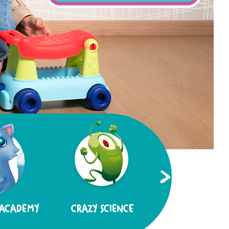
ACADEMY
CRAZY SCIENCE
HI-TECH EDUC