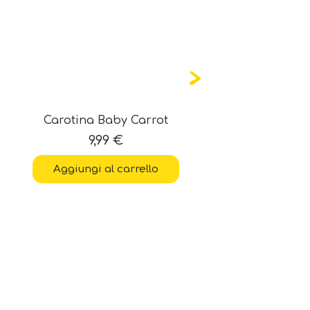
Carotina Baby Carrot
Slum
9,99
€
Aggiungi al carrello