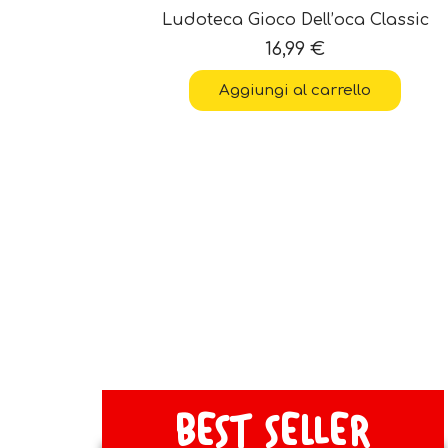
ù Di 60
Ludoteca Gioco Dell’oca Classic
16,99
€
Aggiungi al carrello
BEST SELLER