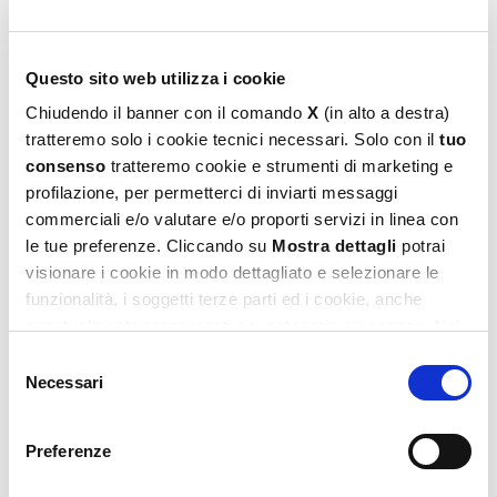
Ludoteca Tombola
Questo sito web utilizza i cookie
29,99
€
Chiudendo il banner con il comando
X
(in alto a destra)
Aggiungi al carrello
tratteremo solo i cookie tecnici necessari. Solo con il
tuo
consenso
tratteremo cookie e strumenti di marketing e
profilazione, per permetterci di inviarti messaggi
commerciali e/o valutare e/o proporti servizi in linea con
le tue preferenze. Cliccando su
Mostra dettagli
potrai
Vai allo shop
visionare i cookie in modo dettagliato e selezionare le
funzionalità, i soggetti terze parti ed i cookie, anche
eventualmente raggruppati per categorie omogenee. Nel
footer di ogni pagina del sito è presente il link alla nostra
Selezione
Privacy e Cookie Policy,
dove potrai avere maggiori
Necessari
del
informazioni e modificare le tue scelte. Potrai verificare e
consenso
modificare i tuoi consensi anche cliccando sul simbolo
Preferenze
della graffetta presente su ogni pagina
.