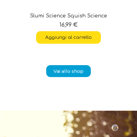
Stitch Colouring And Drawing Pop Up In A
Backpack
24,99
€
Aggiungi al carrello
Vai allo shop