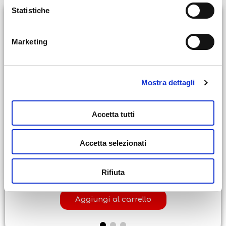
BEST SELLER
Statistiche
Marketing
Mostra dettagli
Accetta tutti
Carotina Lavagna Led
Accetta selezionati
24,99
€
Rifiuta
Aggiungi al carrello