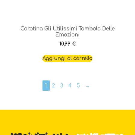
Carotina Gli Utilissimi Tombola Delle
Emozioni
10,99
€
Aggiungi al carrello
1
2
3
4
5
→