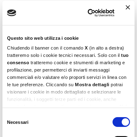
Carotina Gli Utilissimi Dadi Educativi
Logica E Memoria
Questo sito web utilizza i cookie
19,99
€
Chiudendo il banner con il comando
X
(in alto a destra)
tratteremo solo i cookie tecnici necessari. Solo con il
tuo
Aggiungi al carrello
consenso
tratteremo cookie e strumenti di marketing e
profilazione, per permetterci di inviarti messaggi
commerciali e/o valutare e/o proporti servizi in linea con
le tue preferenze. Cliccando su
Mostra dettagli
potrai
visionare i cookie in modo dettagliato e selezionare le
funzionalità, i soggetti terze parti ed i cookie, anche
eventualmente raggruppati per categorie omogenee. Nel
footer di ogni pagina del sito è presente il link alla nostra
Selezione
Privacy e Cookie Policy,
dove potrai avere maggiori
Necessari
del
informazioni e modificare le tue scelte. Potrai verificare e
consenso
modificare i tuoi consensi anche cliccando sul simbolo