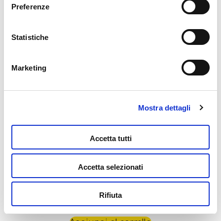
Carotina Gli Utilissimi Il Gioco Delle
Preferenze
della graffetta presente su ogni pagina
.
Stagioni
10,99
€
Statistiche
Aggiungi al carrello
Marketing
Mostra dettagli
Accetta tutti
Accetta selezionati
Carotina Gli Utilissimi Il Mio Primo Alfabeto
Rifiuta
10,99
€