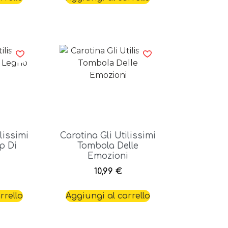
lissimi
Carotina Gli Utilissimi
p Di
Tombola Delle
Emozioni
10,99
€
rrello
Aggiungi al carrello