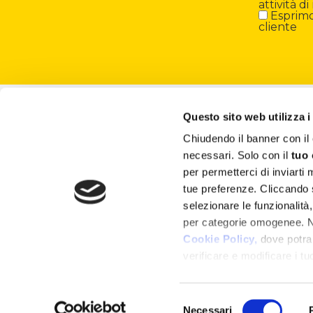
attività 
Esprimo 
cliente
About
Questo sito web utilizza i
Attività ESG
Chiudendo il banner con 
necessari. Solo con il
tuo
Lisciani TV
per permetterci di inviarti
tue preferenze. Cliccando
Shop
selezionare le funzionalità
per categorie omogenee. Nel
Cookie Policy,
dove potrai
verificare e modificare i t
ogni pagina
.
Selezione
Copyright Ⓒ 2024 Liscianigiochi – Via Rusci
Necessari