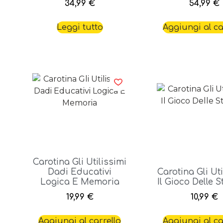
34,99
€
54,99
€
Leggi tutto
Aggiungi al ca
Carotina Gli Utilissimi
Dadi Educativi
Carotina Gli Uti
Logica E Memoria
Il Gioco Delle S
19,99
€
10,99
€
Aggiungi al carrello
Aggiungi al ca