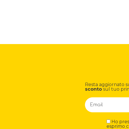
Resta aggiornato su n
sconto
sul tuo pri
Ho preso
esprimo c