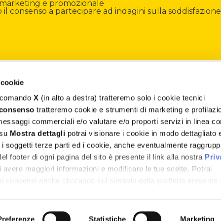
di marketing e promozionale
il consenso a partecipare ad indagini sulla soddisfazione
Contatti
 cookie
Assistenza
il comando
X
(in alto a destra) tratteremo solo i cookie tecnici
 consenso
tratteremo cookie e strumenti di marketing e profilazi
Termini e Condizioni
 messaggi commerciali e/o valutare e/o proporti servizi in linea co
 su
Mostra dettagli
potrai visionare i cookie in modo dettagliato 
Privacy e Cookie Policy
, i soggetti terze parti ed i cookie, anche eventualmente raggrupp
 footer di ogni pagina del sito è presente il link alla nostra
Priv
Whistleblowing
 avere maggiori informazioni e modificare le tue scelte. Potrai
uoi consensi anche cliccando sul simbolo della graffetta presente
Parità di genere
tti, Zona Ind.le Sant’Atto (TE) – P.I. 00723030672 – Capi
Preferenze
Statistiche
Marketing