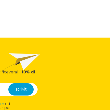
5
→
 riceverai il
10% di
ter
ed
er per