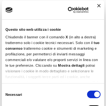
Carotina Gli Utilissimi Dadi Educativi
Logica E Memoria
Questo sito web utilizza i cookie
19,99
€
Chiudendo il banner con il comando
X
(in alto a destra)
tratteremo solo i cookie tecnici necessari. Solo con il
tuo
Aggiungi al carrello
consenso
tratteremo cookie e strumenti di marketing e
profilazione, per permetterci di inviarti messaggi
commerciali e/o valutare e/o proporti servizi in linea con
le tue preferenze. Cliccando su
Mostra dettagli
potrai
visionare i cookie in modo dettagliato e selezionare le
funzionalità, i soggetti terze parti ed i cookie, anche
eventualmente raggruppati per categorie omogenee. Nel
footer di ogni pagina del sito è presente il link alla nostra
Selezione
Privacy e Cookie Policy,
dove potrai avere maggiori
Necessari
del
informazioni e modificare le tue scelte. Potrai verificare e
consenso
modificare i tuoi consensi anche cliccando sul simbolo