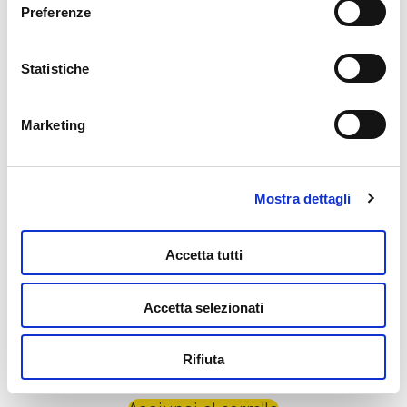
Carotina Gli Utilissimi Il Gioco Delle
Preferenze
della graffetta presente su ogni pagina
.
Stagioni
10,99
€
Statistiche
Aggiungi al carrello
Marketing
Mostra dettagli
Accetta tutti
Accetta selezionati
Carotina Gli Utilissimi Il Mio Primo Alfabeto
Rifiuta
10,99
€