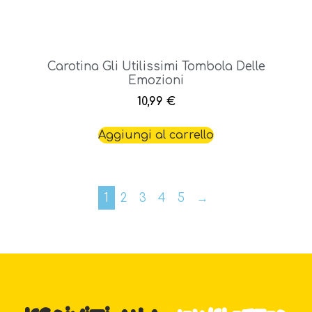
Carotina Gli Utilissimi Tombola Delle
Emozioni
10,99
€
Aggiungi al carrello
1
2
3
4
5
→