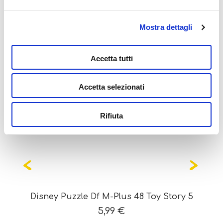
Mostra dettagli
Potrebbe interessarti
anche...
Accetta tutti
Accetta selezionati
Rifiuta
Disney Puzzle Df M-Plus 48 Toy Story 5
5,99
€