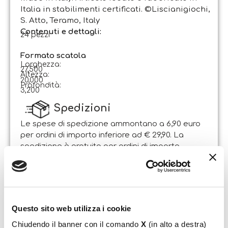
Italia in stabilimenti certificati. ©Liscianigiochi,
S. Atto, Teramo, Italy
Contenuti e dettagli:
24 pezzi
Formato scatola
Larghezza:
27,500
Altezza:
20,000
Profondità:
3,200
Spedizioni
Le spese di spedizione ammontano a 6,90 euro
per ordini di importo inferiore ad € 29,90. La
spedizione è gratuita per ordini di importo
superiore.
Il pacco sarà spedito entro 1-2 giorni lavorativi
dalla data di ricezione dell’ordine. Sabato e
domenica non si effettuano spedizioni.
Questo sito web utilizza i cookie
Resi
Chiudendo il banner con il comando
X
(in alto a destra)