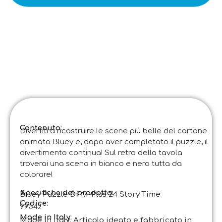
Contenuto:
Divertiti a ricostruire le scene più belle del cartone
animato Bluey e, dopo aver completato il puzzle, il
divertimento continua! Sul retro della tavola
troverai una scena in bianco e nero tutta da
colorare!
Specifiche del prodotto:
Bluey Puzzle Df M-Plus 24 Story Time
Codice
:
99542
Made in Italy:
Made in Italy. Articolo ideato e fabbricato in