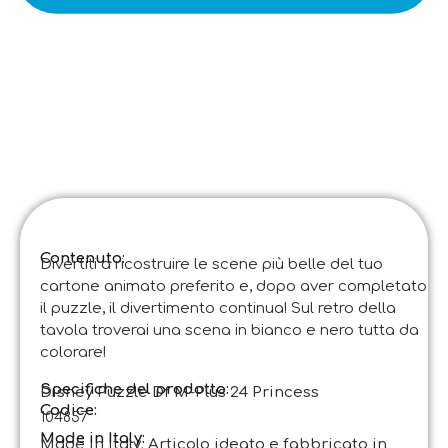
Contenuto:
Divertiti a ricostruire le scene più belle del tuo
cartone animato preferito e, dopo aver completato
il puzzle, il divertimento continua! Sul retro della
tavola troverai una scena in bianco e nero tutta da
colorare!
Specifiche del prodotto:
Disney Puzzle Df M-Plus 24 Princess
Codice
:
104857
Made in Italy:
Made in Italy. Articolo ideato e fabbricato in