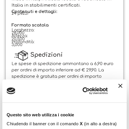
Italia in stabilimenti certificati.
Contenuti e dettagli:
24 pezzi
Formato scatola
Larghezza:
28,000
Altezza:
20,500
Profondità:
3,000
Spedizioni
Le spese di spedizione ammontano a 6,90 euro
per ordini di importo inferiore ad € 29,90. La
spedizione è gratuita per ordini di importo
superiore.
Il pacco sarà spedito entro 1-2 giorni lavorativi
dalla data di ricezione dell’ordine. Sabato e
domenica non si effettuano spedizioni.
Questo sito web utilizza i cookie
Resi
Chiudendo il banner con il comando
X
(in alto a destra)
Il Cliente può esercitare il diritto di recesso entro e