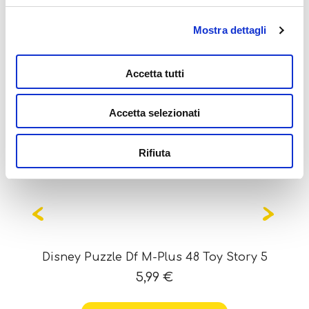
Mostra dettagli
Potrebbe interessarti
anche...
Accetta tutti
Accetta selezionati
Rifiuta
Disney Puzzle Df M-Plus 48 Toy Story 5
5,99
€