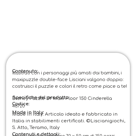
Contenuto:
Illustrati con i personaggi più amati dai bambini, i
maxipuzzle double-face Lisciani valgono doppio:
costruisci il puzzle e colori il retro come piace a te!
Specifiche del prodotto:
Disney Puzzle Df Maxi Floor 150 Cinderella
Codice
:
46720
Made in Italy:
Made in Italy. Articolo ideato e fabbricato in
Italia in stabilimenti certificati. ©Liscianigiochi,
S. Atto, Teramo, Italy
Contenuti e dettagli: