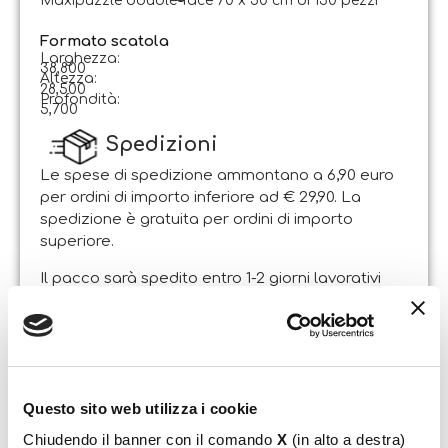
Maxipuzzle double-face 70 x 50 cm di 150 pezzi
Formato scatola
Larghezza:
38,800
Altezza:
28,500
Profondità:
5,700
Spedizioni
Le spese di spedizione ammontano a 6,90 euro
per ordini di importo inferiore ad € 29,90. La
spedizione è gratuita per ordini di importo
superiore.
Il pacco sarà spedito entro 1-2 giorni lavorativi
dalla data di ricezione dell’ordine. Sabato e
domenica non si effettuano spedizioni.
Resi
Il Cliente può esercitare il diritto di recesso entro e
Questo sito web utilizza i cookie
non oltre 14 giorni lavorativi dalla data di
ricevimento dei beni, attraverso lettera
Chiudendo il banner con il comando
X
(in alto a destra)