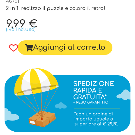
46751
2 in 1: realizzo il puzzle e coloro il retro!
9,99
€
(iva inclusa)
Aggiungi al carrello