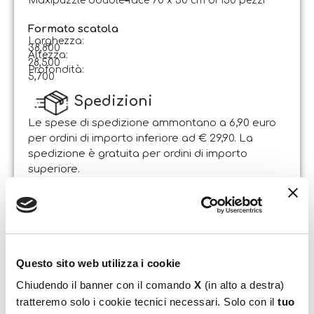
Maxipuzzle double-face 70 x 50 cm di 150 pezzi
Formato scatola
Larghezza:
38,800
Altezza:
28,500
Profondità:
5,700
Spedizioni
Le spese di spedizione ammontano a 6,90 euro
per ordini di importo inferiore ad € 29,90. La
spedizione è gratuita per ordini di importo
superiore.
Il pacco sarà spedito entro 1-2 giorni lavorativi
dalla data di ricezione dell’ordine. Sabato e
domenica non si effettuano spedizioni.
Resi
Questo sito web utilizza i cookie
Il Cliente può esercitare il diritto di recesso entro e
Chiudendo il banner con il comando
X
(in alto a destra)
non oltre 14 giorni lavorativi dalla data di
tratteremo solo i cookie tecnici necessari. Solo con il
tuo
ricevimento dei beni, attraverso lettera