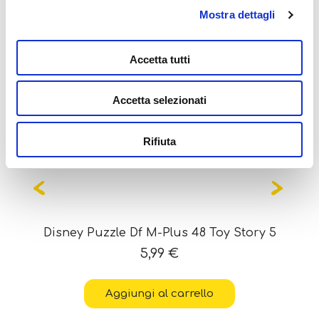
Potrebbe interessarti
Mostra dettagli
anche...
Accetta tutti
Accetta selezionati
Rifiuta
Disney Puzzle Df M-Plus 48 Toy Story 5
5,99
€
Aggiungi al carrello