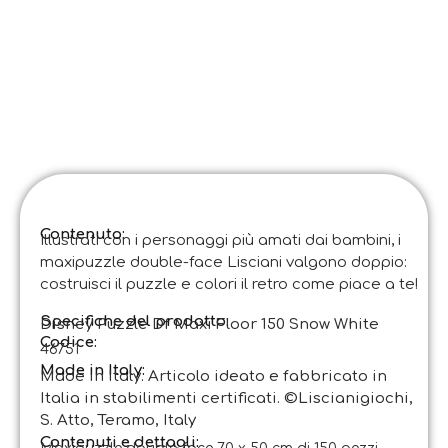
Contenuto:
Illustrati con i personaggi più amati dai bambini, i
maxipuzzle double-face Lisciani valgono doppio:
costruisci il puzzle e colori il retro come piace a te!
Specifiche del prodotto:
Disney Puzzle Df Maxi Floor 150 Snow White
Codice
:
46751
Made in Italy:
Made in Italy. Articolo ideato e fabbricato in
Italia in stabilimenti certificati. ©Liscianigiochi,
S. Atto, Teramo, Italy
Contenuti e dettagli: