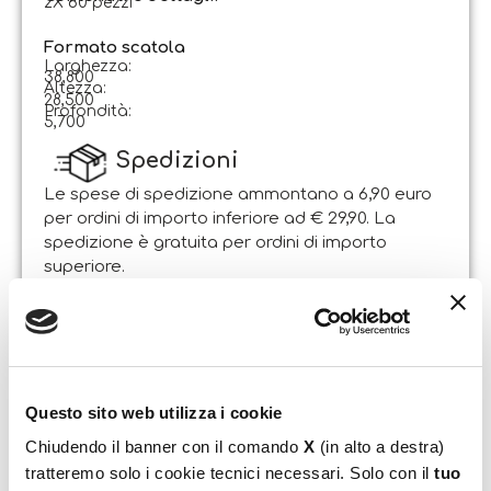
2X 60 pezzi
Formato scatola
Larghezza:
38,800
Altezza:
28,500
Profondità:
5,700
Spedizioni
Le spese di spedizione ammontano a 6,90 euro
per ordini di importo inferiore ad € 29,90. La
spedizione è gratuita per ordini di importo
superiore.
Il pacco sarà spedito entro 1-2 giorni lavorativi
dalla data di ricezione dell’ordine. Sabato e
domenica non si effettuano spedizioni.
Resi
Questo sito web utilizza i cookie
Il Cliente può esercitare il diritto di recesso entro e
Chiudendo il banner con il comando
X
(in alto a destra)
non oltre 14 giorni lavorativi dalla data di
tratteremo solo i cookie tecnici necessari. Solo con il
tuo
ricevimento dei beni, attraverso lettera