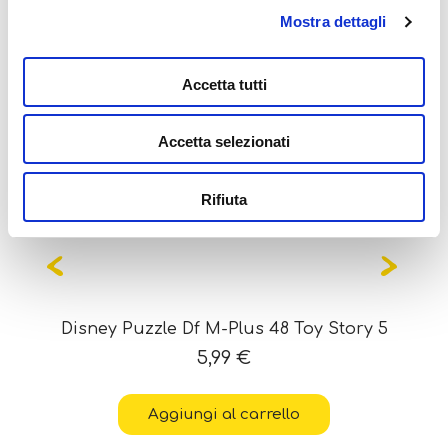
Potrebbe interessarti
Mostra dettagli
anche...
Accetta tutti
Accetta selezionati
Rifiuta
Disney Puzzle Df M-Plus 48 Toy Story 5
5,99
€
Aggiungi al carrello