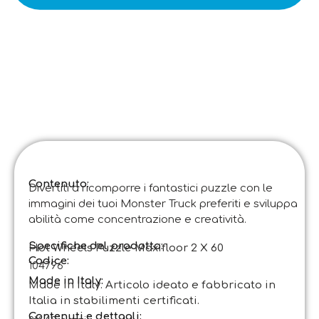
Contenuto:
Divertiti a ricomporre i fantastici puzzle con le
immagini dei tuoi Monster Truck preferiti e sviluppa
abilità come concentrazione e creatività.
Specifiche del prodotto:
Hot Wheels Puzzle Maxifloor 2 X 60
Codice
:
104796
Made in Italy:
Made in Italy. Articolo ideato e fabbricato in
Italia in stabilimenti certificati.
Contenuti e dettagli: