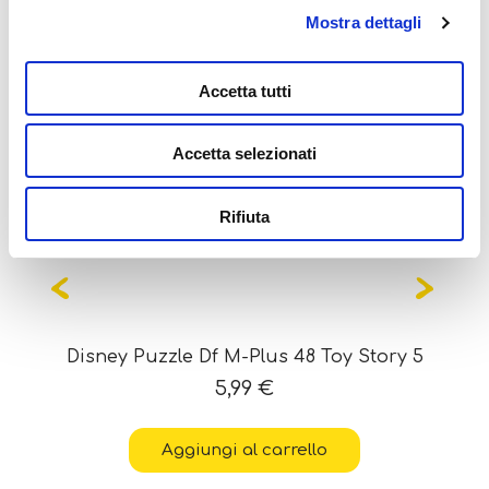
Potrebbe interessarti
Mostra dettagli
anche...
Accetta tutti
Accetta selezionati
Rifiuta
Disney Puzzle Df M-Plus 48 Toy Story 5
5,99
€
Aggiungi al carrello