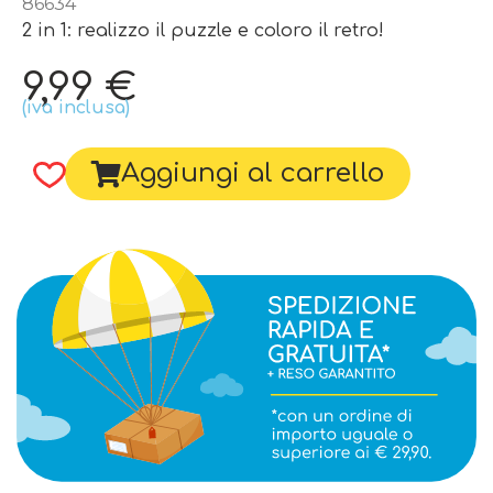
86634
2 in 1: realizzo il puzzle e coloro il retro!
9,99
€
(iva inclusa)
Aggiungi al carrello