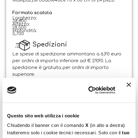
Maxipuzzle double-face 70 x 50 cm di 24 pezzi
Formato scatola
Larghezza:
38,800
Altezza:
28,500
Profondità:
5,700
Spedizioni
Le spese di spedizione ammontano a 6,90 euro
per ordini di importo inferiore ad € 29,90. La
spedizione è gratuita per ordini di importo
superiore.
Il pacco sarà spedito entro 1-2 giorni lavorativi
dalla data di ricezione dell’ordine. Sabato e
domenica non si effettuano spedizioni.
Resi
Questo sito web utilizza i cookie
Il Cliente può esercitare il diritto di recesso entro e
Chiudendo il banner con il comando
X
(in alto a destra)
non oltre 14 giorni lavorativi dalla data di
tratteremo solo i cookie tecnici necessari. Solo con il
tuo
ricevimento dei beni, attraverso lettera