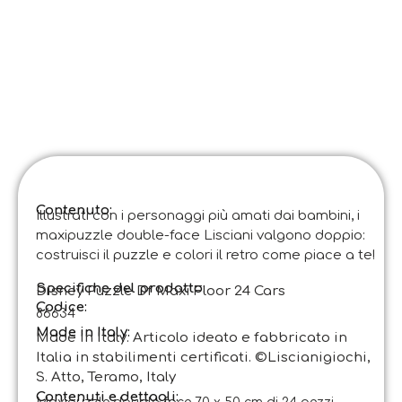
Contenuto:
Illustrati con i personaggi più amati dai bambini, i
maxipuzzle double-face Lisciani valgono doppio:
costruisci il puzzle e colori il retro come piace a te!
Specifiche del prodotto:
Disney Puzzle Df Maxi Floor 24 Cars
Codice
:
86634
Made in Italy:
Made in Italy. Articolo ideato e fabbricato in
Italia in stabilimenti certificati. ©Liscianigiochi,
S. Atto, Teramo, Italy
Contenuti e dettagli: