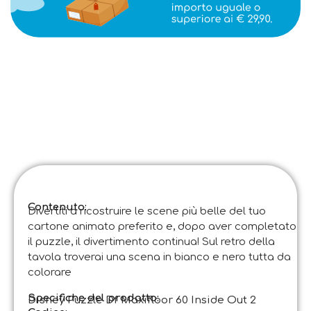
Contenuto:
Divertiti a ricostruire le scene più belle del tuo
cartone animato preferito e, dopo aver completato
il puzzle, il divertimento continua! Sul retro della
tavola troverai una scena in bianco e nero tutta da
colorare
Specifiche del prodotto:
Disney Puzzle Df Maxifloor 60 Inside Out 2