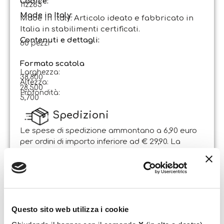
Codice
:
112265
Made in Italy:
Made in Italy. Articolo ideato e fabbricato in
Italia in stabilimenti certificati.
Contenuti e dettagli:
60 pezzi
Formato scatola
Larghezza:
38,800
Altezza:
28,500
Profondità:
5,700
Spedizioni
Le spese di spedizione ammontano a 6,90 euro
per ordini di importo inferiore ad € 29,90. La
spedizione è gratuita per ordini di importo
superiore.
Il pacco sarà spedito entro 1-2 giorni lavorativi
dalla data di ricezione dell’ordine. Sabato e
domenica non si effettuano spedizioni.
Questo sito web utilizza i cookie