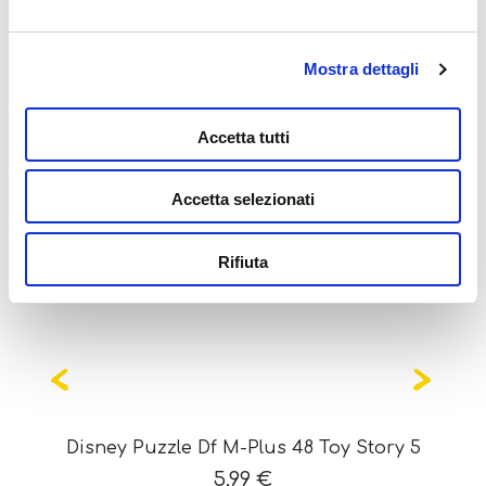
Mostra dettagli
Potrebbe interessarti
Accetta tutti
anche...
Accetta selezionati
Rifiuta
Disney Puzzle Df M-Plus 48 Toy Story 5
5,99
€