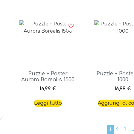
Puzzle + Poster
Puzzle + Poste
Aurora Borealis 1500
1000
16,99
€
16,99
€
Leggi tutto
Aggiungi al ca
1
2
3