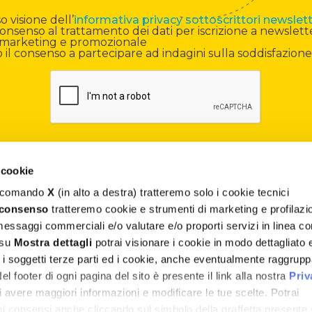
 visione dell’
informativa privacy sottoscrittori newslet
onsenso al trattamento dei dati per iscrizione a newslett
di marketing e promozionale
il consenso a partecipare ad indagini sulla soddisfazione
 cookie
il comando
X
(in alto a destra) tratteremo solo i cookie tecnici
Contatti
 consenso
tratteremo cookie e strumenti di marketing e profilazi
 messaggi commerciali e/o valutare e/o proporti servizi in linea co
Assistenza
 su
Mostra dettagli
potrai visionare i cookie in modo dettagliato 
, i soggetti terze parti ed i cookie, anche eventualmente raggrupp
Termini e Condizioni
 footer di ogni pagina del sito è presente il link alla nostra
Priv
Privacy e Cookie Policy
 avere maggiori informazioni e modificare le tue scelte. Potrai
uoi consensi anche cliccando sul simbolo della graffetta presente