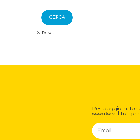
CERCA
Resta aggiornato su n
sconto
sul tuo pri