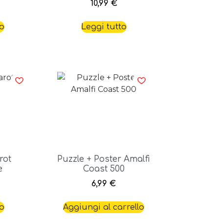
10,99
€
to
Leggi tutto
rot
Puzzle + Poster Amalfi
e
Coast 500
6,99
€
to
Aggiungi al carrello