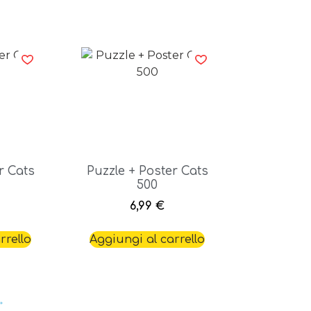
r Cats
Puzzle + Poster Cats
500
6,99
€
rrello
Aggiungi al carrello
→