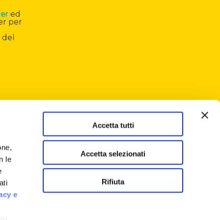
ter
ed
er per
 del
Accetta tutti
one,
Accetta selezionati
n le
e
Rifiuta
ati
acy e
 su