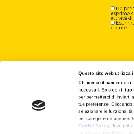
Ho preso
esprimo c
attività 
Esprimo 
cliente
Questo sito web utilizza i
Chiudendo il banner con 
About
necessari. Solo con il
tuo
per permetterci di inviarti
Attività ESG
tue preferenze. Cliccando
selezionare le funzionalità
Lisciani TV
per categorie omogenee. Nel
Shop
Cookie Policy,
dove potrai
verificare e modificare i t