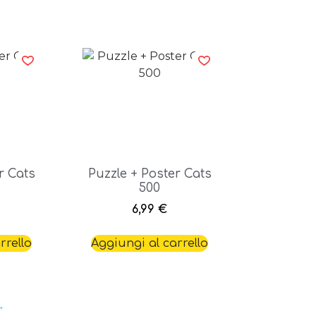
r Cats
Puzzle + Poster Cats
500
6,99
€
rrello
Aggiungi al carrello
→