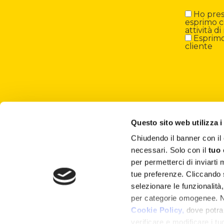
Ho preso
esprimo c
attività 
Esprimo 
cliente
Questo sito web utilizza i
Chiudendo il banner con 
About
necessari. Solo con il
tuo
per permetterci di inviarti
Attività ESG
tue preferenze. Cliccando
selezionare le funzionalità
Lisciani TV
per categorie omogenee. Nel
Shop
Cookie Policy,
dove potrai
verificare e modificare i t