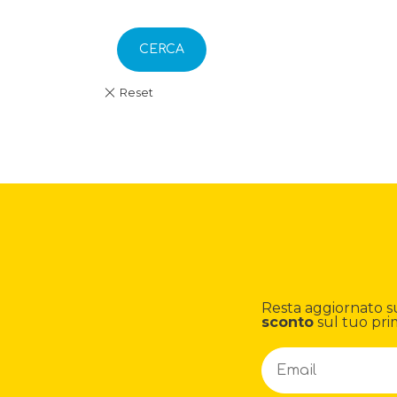
CERCA
Resta aggiornato su n
sconto
sul tuo pri