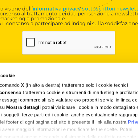
 visione dell’
informativa privacy sottoscrittori newslet
onsenso al trattamento dei dati per iscrizione a newslett
di marketing e promozionale
il consenso a partecipare ad indagini sulla soddisfazione
 cookie
il comando
X
(in alto a destra) tratteremo solo i cookie tecnici
Contatti
 consenso
tratteremo cookie e strumenti di marketing e profilazi
 messaggi commerciali e/o valutare e/o proporti servizi in linea co
Assistenza
 su
Mostra dettagli
potrai visionare i cookie in modo dettagliato 
, i soggetti terze parti ed i cookie, anche eventualmente raggrupp
Termini e Condizioni
 footer di ogni pagina del sito è presente il link alla nostra
Priv
Privacy e Cookie Policy
 avere maggiori informazioni e modificare le tue scelte. Potrai
uoi consensi anche cliccando sul simbolo della graffetta presente