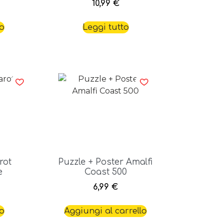
10,99
€
to
Leggi tutto
rot
Puzzle + Poster Amalfi
e
Coast 500
6,99
€
to
Aggiungi al carrello