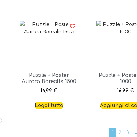
Puzzle + Poster
Puzzle + Poste
Aurora Borealis 1500
1000
16,99
€
16,99
€
Leggi tutto
Aggiungi al ca
1
2
3