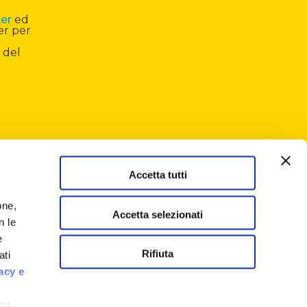
ter
ed
er per
 del
Accetta tutti
one,
Accetta selezionati
n le
e
Rifiuta
ati
acy e
 su