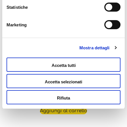
Statistiche
Leggi tutto
Marketing
Mostra dettagli
Accetta tutti
Accetta selezionati
Puzzle + Poster Amalfi Coast 500
6,99
€
Rifiuta
Aggiungi al carrello