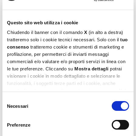
Puzzle & Tarot Cats
Questo sito web utilizza i cookie
10,99
€
Chiudendo il banner con il comando
X
(in alto a destra)
tratteremo solo i cookie tecnici necessari. Solo con il
tuo
Leggi tutto
consenso
tratteremo cookie e strumenti di marketing e
profilazione, per permetterci di inviarti messaggi
commerciali e/o valutare e/o proporti servizi in linea con
le tue preferenze. Cliccando su
Mostra dettagli
potrai
visionare i cookie in modo dettagliato e selezionare le
funzionalità, i soggetti terze parti ed i cookie, anche
eventualmente raggruppati per categorie omogenee. Nel
footer di ogni pagina del sito è presente il link alla nostra
Selezione
Privacy e Cookie Policy,
dove potrai avere maggiori
Necessari
del
informazioni e modificare le tue scelte. Potrai verificare e
consenso
modificare i tuoi consensi anche cliccando sul simbolo
Puzzle & Tarot Japanese
Preferenze
della graffetta presente su ogni pagina
.
10,99
€