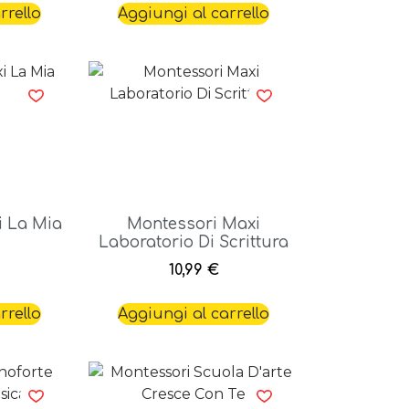
rrello
Aggiungi al carrello
i La Mia
Montessori Maxi
Laboratorio Di Scrittura
10,99
€
rrello
Aggiungi al carrello