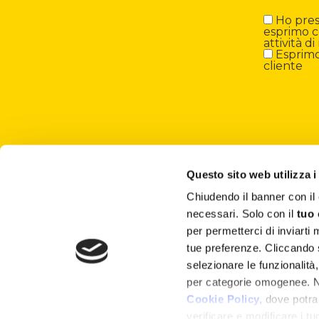
Ho preso
esprimo c
attività 
Esprimo 
cliente
Questo sito web utilizza i
Chiudendo il banner con 
About
necessari. Solo con il
tuo
per permetterci di inviarti
Attività ESG
tue preferenze. Cliccando
selezionare le funzionalità
Lisciani TV
per categorie omogenee. Nel
Shop
Cookie Policy,
dove potrai
verificare e modificare i t