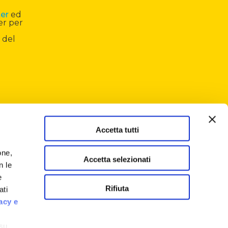
ter
ed
er per
 del
Accetta tutti
one,
Accetta selezionati
n le
e
Rifiuta
ati
acy e
 su