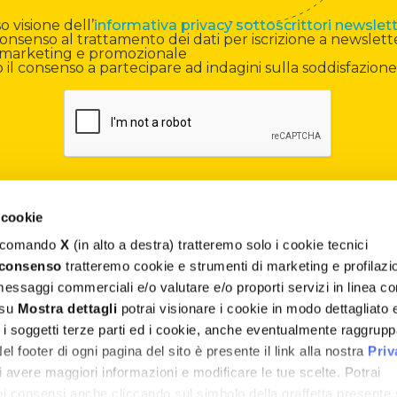
 visione dell’
informativa privacy sottoscrittori newslet
onsenso al trattamento dei dati per iscrizione a newslett
di marketing e promozionale
il consenso a partecipare ad indagini sulla soddisfazione
 cookie
il comando
X
(in alto a destra) tratteremo solo i cookie tecnici
Contatti
 consenso
tratteremo cookie e strumenti di marketing e profilazi
 messaggi commerciali e/o valutare e/o proporti servizi in linea co
Assistenza
 su
Mostra dettagli
potrai visionare i cookie in modo dettagliato 
, i soggetti terze parti ed i cookie, anche eventualmente raggrupp
Termini e Condizioni
 footer di ogni pagina del sito è presente il link alla nostra
Priv
Privacy e Cookie Policy
 avere maggiori informazioni e modificare le tue scelte. Potrai
uoi consensi anche cliccando sul simbolo della graffetta presente