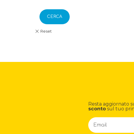
CERCA
Resta aggiornato su n
sconto
sul tuo pri