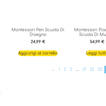
Montessori Pen Scuola Di
Montessori Pia
Disegno
Scuola Di M
24,99
€
54,99
€
Aggiungi al carrello
Leggi tut
←
1
2
3
…
21
22
23