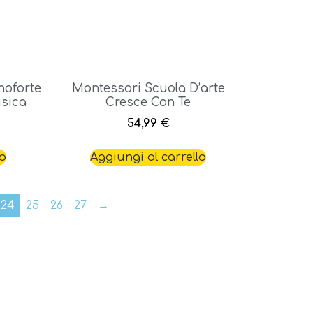
noforte
Montessori Scuola D’arte
usica
Cresce Con Te
54,99
€
to
Aggiungi al carrello
24
25
26
27
→