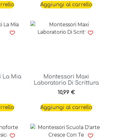
rrello
Aggiungi al carrello
i La Mia
Montessori Maxi
Laboratorio Di Scrittura
10,99
€
rrello
Aggiungi al carrello