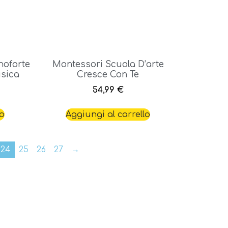
noforte
Montessori Scuola D’arte
usica
Cresce Con Te
54,99
€
to
Aggiungi al carrello
24
25
26
27
→