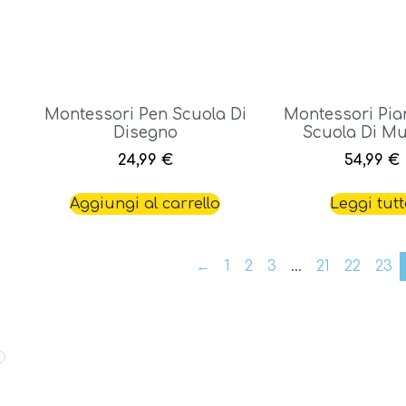
Montessori Pen Scuola Di
Montessori Pia
Disegno
Scuola Di M
24,99
€
54,99
€
Aggiungi al carrello
Leggi tut
←
1
2
3
…
21
22
23