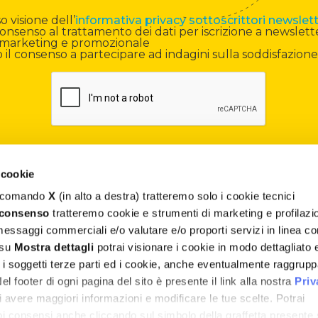
 visione dell’
informativa privacy sottoscrittori newslet
onsenso al trattamento dei dati per iscrizione a newslett
di marketing e promozionale
il consenso a partecipare ad indagini sulla soddisfazione
 cookie
il comando
X
(in alto a destra) tratteremo solo i cookie tecnici
Contatti
 consenso
tratteremo cookie e strumenti di marketing e profilazi
 messaggi commerciali e/o valutare e/o proporti servizi in linea co
Assistenza
 su
Mostra dettagli
potrai visionare i cookie in modo dettagliato 
, i soggetti terze parti ed i cookie, anche eventualmente raggrupp
Termini e Condizioni
 footer di ogni pagina del sito è presente il link alla nostra
Priv
Privacy e Cookie Policy
 avere maggiori informazioni e modificare le tue scelte. Potrai
uoi consensi anche cliccando sul simbolo della graffetta presente