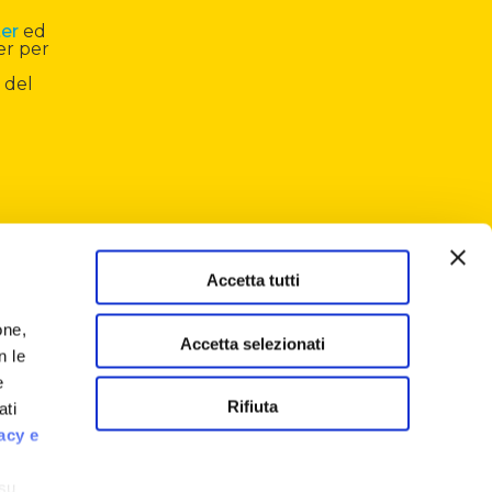
ter
ed
er per
 del
Accetta tutti
one,
Accetta selezionati
n le
e
Rifiuta
ati
acy e
 su