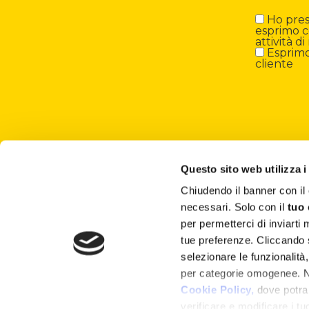
Ho preso
esprimo c
attività 
Esprimo 
cliente
Questo sito web utilizza i
Chiudendo il banner con 
About
necessari. Solo con il
tuo
per permetterci di inviarti
Attività ESG
tue preferenze. Cliccando
selezionare le funzionalità
Lisciani TV
per categorie omogenee. Nel
Shop
Cookie Policy,
dove potrai
verificare e modificare i t