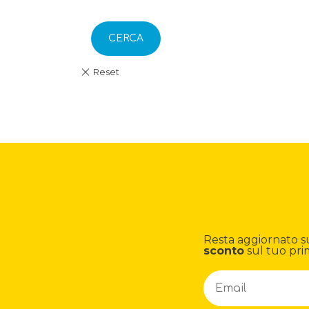
CERCA
Resta aggiornato su n
sconto
sul tuo pri