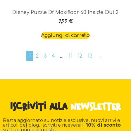
Disney Puzzle Df Maxifloor 60 Inside Out 2
9,99
€
Aggiungi al carrello
1
2
3
4
…
11
12
13
→
Iscriviti alla
newsletter
Resta aggiornato su notizie esclusive, nuovi arrivi e
articoli del blog. Iscriviti e riceverai il
10% di sconto
sul tuo primo acquisto