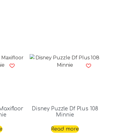
Maxifloor
Disney Puzzle Df Plus 108
nie
Minnie
e
Read more