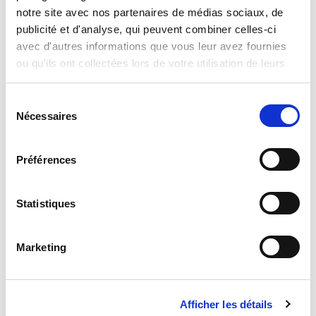
notre site avec nos partenaires de médias sociaux, de
publicité et d'analyse, qui peuvent combiner celles-ci
Read more
avec d'autres informations que vous leur avez fournies
ou qu'ils ont collectées lors de votre utilisation de leurs
services.
Sélection
Nécessaires
du
consentement
Préférences
Disney Puzzle Df Plus 60 Minnie
Statistiques
Read more
Marketing
Afficher les détails