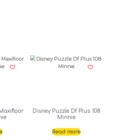
Maxifloor
Disney Puzzle Df Plus 108
nie
Minnie
e
Read more