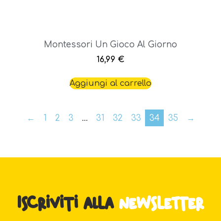
Montessori Un Gioco Al Giorno
16,99
€
Aggiungi al carrello
←
1
2
3
…
31
32
33
34
35
→
Iscriviti alla
newsletter